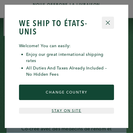
NOUS OFFRONS LA LIVRAISON
Clos
GRATUITE SUR TOUTES LES
COMMANDES
WE SHIP TO
ÉTATS-
CLOSE
0 ITE
0
UNIS
Welcome! You can easily:
Enjoy our great international shipping
rates
All Duties And Taxes Already Included –
No Hidden Fees
CHANGE COUNTRY
PRÉSENTATION DES
KITS REGENESOME™
STAY ON SITE
Co-créé avec des médecins de renom et